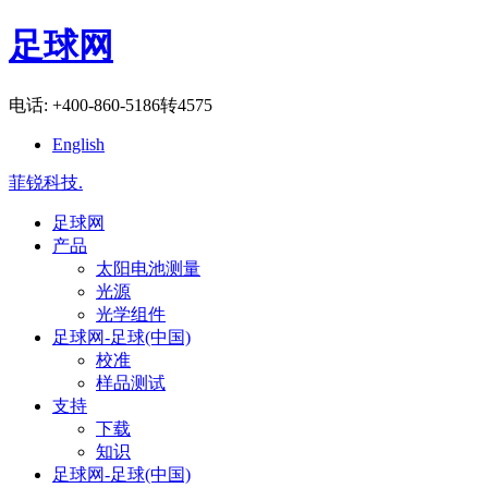
足球网
电话: +400-860-5186转4575
English
菲锐科技
.
足球网
产品
太阳电池测量
光源
光学组件
足球网-足球(中国)
校准
样品测试
支持
下载
知识
足球网-足球(中国)